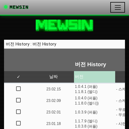
MEWSIN
███╗   ███╗███████╗██╗    ██╗███████╗██╗███╗   ██╗

████╗ ████║██╔════╝██║    ██║██╔════╝██║████╗  ██║

██╔████╔██║█████╗  ██║ █╗ ██║███████╗██║██╔██╗ ██║

██║╚██╔╝██║██╔══╝  ██║███╗██║╚════██║██║██║╚██╗██║

██║ ╚═╝ ██║███████╗╚███╔███╔╝███████║██║██║ ╚████║

╚═╝     ╚═╝╚══════╝ ╚══╝╚══╝ ╚══════╝╚═╝╚═╝  ╚═══╝