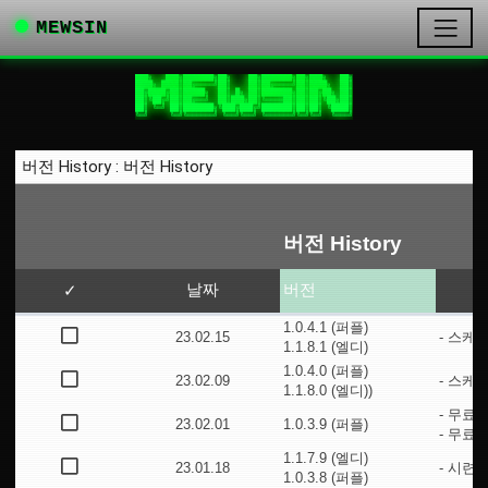
MEWSIN
███╗   ███╗███████╗██╗    ██╗███████╗██╗███╗   ██╗

████╗ ████║██╔════╝██║    ██║██╔════╝██║████╗  ██║

██╔████╔██║█████╗  ██║ █╗ ██║███████╗██║██╔██╗ ██║

██║╚██╔╝██║██╔══╝  ██║███╗██║╚════██║██║██║╚██╗██║

██║ ╚═╝ ██║███████╗╚███╔███╔╝███████║██║██║ ╚████║

╚═╝     ╚═╝╚══════╝ ╚══╝╚══╝ ╚══════╝╚═╝╚═╝  ╚═══╝